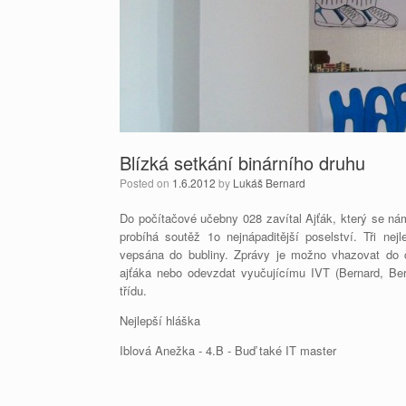
Blízká setkání binárního druhu
Posted on
1.6.2012
by
Lukáš Bernard
Do počítačové učebny 028 zavítal Ajťák, který se ná
probíhá soutěž 1o nejnápaditější poselství. Tři ne
vepsána do bubliny. Zprávy je možno vhazovat do
ajťáka nebo odevzdat vyučujícímu IVT (Bernard, Be
třídu.
Nejlepší hláška
Iblová Anežka - 4.B - Buď také IT master