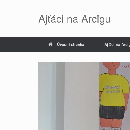
Skip
to
content
Ajťáci na Arcigu
Úvodní stránka
Ajťáci na Arci