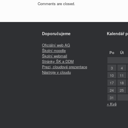
Comments are closed.
Doporučujeme
Kalendář p
Oficiální web AG
Školní moodle
Po
Út
Školní webmail
Stránky ŠK a DDM
Prezi, cloudové prezentace
3
4
Nástroje v cloudu
10
11
17
18
24
25
31
« Kvě