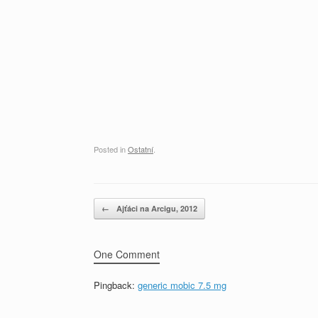
Posted in
Ostatní
.
Post navigation
←
Ajťáci na Arcigu, 2012
One Comment
Pingback:
generic mobic 7.5 mg