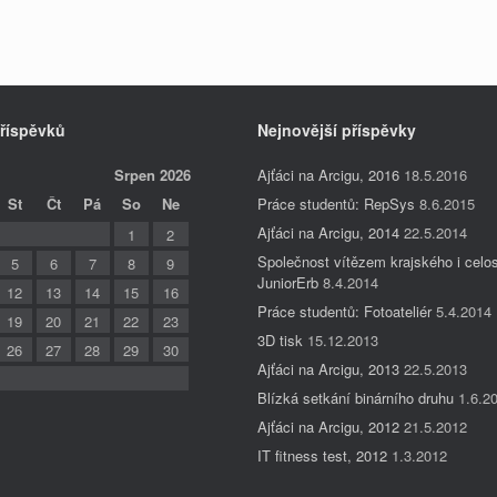
říspěvků
Nejnovější příspěvky
Srpen 2026
Ajťáci na Arcigu, 2016
18.5.2016
Práce studentů: RepSys
8.6.2015
St
Čt
Pá
So
Ne
Ajťáci na Arcigu, 2014
22.5.2014
1
2
Společnost vítězem krajského i celos
5
6
7
8
9
JuniorErb
8.4.2014
12
13
14
15
16
Práce studentů: Fotoateliér
5.4.2014
19
20
21
22
23
3D tisk
15.12.2013
26
27
28
29
30
Ajťáci na Arcigu, 2013
22.5.2013
Blízká setkání binárního druhu
1.6.2
Ajťáci na Arcigu, 2012
21.5.2012
IT fitness test, 2012
1.3.2012