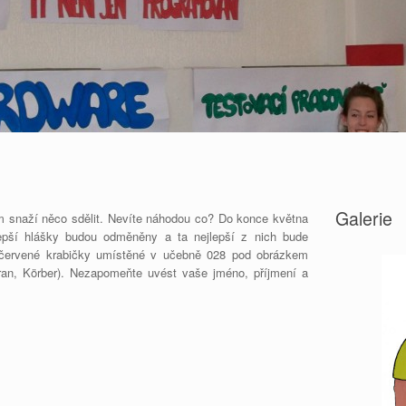
Galerie
m snaží něco sdělit. Nevíte náhodou co? Do konce května
jlepší hlášky budou odměněny a ta nejlepší z nich bude
 červené krabičky umístěné v učebně 028 pod obrázkem
ran, Körber). Nezapomeňte uvést vaše jméno, příjmení a