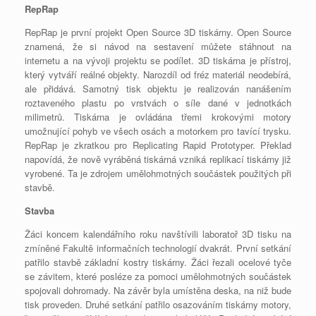
RepRap
RepRap je první projekt Open Source 3D tiskárny. Open Source
znamená, že si návod na sestavení můžete stáhnout na
internetu a na vývoji projektu se podílet. 3D tiskárna je přístroj,
který vytváří reálné objekty. Narozdíl od fréz materiál neodebírá,
ale přidává. Samotný tisk objektu je realizován nanášením
roztaveného plastu po vrstvách o síle dané v jednotkách
milimetrů. Tiskárna je ovládána třemi krokovými motory
umožnující pohyb ve všech osách a motorkem pro tavící trysku.
RepRap je zkratkou pro Replicating Rapid Prototyper. Překlad
napovídá, že nově vyráběná tiskárná vzniká replikací tiskárny již
vyrobené. Ta je zdrojem umělohmotných součástek použitých při
stavbě.
Stavba
Žáci koncem kalendářního roku navštívili laboratoř 3D tisku na
zmíněné Fakultě informačních technologií dvakrát. První setkání
patřilo stavbě základní kostry tiskárny. Žáci řezali ocelové tyče
se závitem, které posléze za pomoci umělohmotných součástek
spojovali dohromady. Na závěr byla umístěna deska, na niž bude
tisk proveden. Druhé setkání patřilo osazováním tiskárny motory,