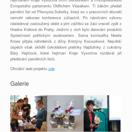
Evropského parlamentu Oldřichem Vlasákem. Ti žákům předali
pamětní list od Přemysla Sobotky, který se z pracovních důvodů
nemohl nakonec konference zúčastnit. Po náročném výkonu
následoval zasloužený oběd a plni zážitků se žáci vraceli zpět z
Hradce Králové do Prahy. Jedním z nich bylo darování produktů
Společnosti politickým osobnostem. Sama komisařka Neelie
Kroes přijala náhrdelník z dílny Kristýny Kocourkové. Největší
úspěch však sklidili čokoládové pralinky Hajdulinky z cukrárny
Báry Hajičové, které hejtman Kraje Vysočina rozdával při
předávání pamětních listů.
Oficiální web projektu
zde
.
Galerie