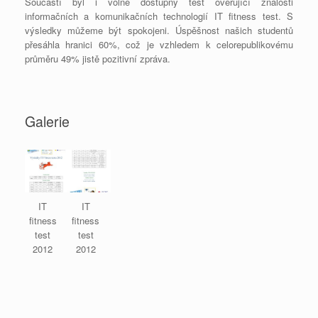
Součástí byl i volně dostupný test ověřující znalosti
informačních a komunikačních technologií IT fitness test. S
výsledky můžeme být spokojeni. Úspěšnost našich studentů
přesáhla hranici 60%, což je vzhledem k celorepublikovému
průměru 49% jistě pozitivní zpráva.
Galerie
IT
IT
fitness
fitness
test
test
2012
2012