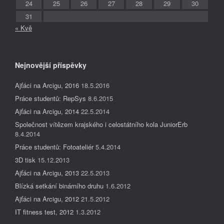
24
25
26
27
28
29
30
31
« Kvě
Nejnovější příspěvky
Ajťáci na Arcigu, 2016
18.5.2016
Práce studentů: RepSys
8.6.2015
Ajťáci na Arcigu, 2014
22.5.2014
Společnost vítězem krajského i celostátního kola JuniorErb
8.4.2014
Práce studentů: Fotoateliér
5.4.2014
3D tisk
15.12.2013
Ajťáci na Arcigu, 2013
22.5.2013
Blízká setkání binárního druhu
1.6.2012
Ajťáci na Arcigu, 2012
21.5.2012
IT fitness test, 2012
1.3.2012