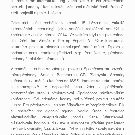
hl. města pro informatiku, Ing. Jana Vašíčka. Na závěrečném
banketu jsme byli kontaktování zástupci městské části Praha 2,
kteří projevili o projekt zájem.
Celostátní finále proběhlo v sobotu 15. března na Fakultě
informačních technologií jako součást vyhlášení soutěží a
konference Junior Internet 2014. Ve velkém stylu se prezentace
ujali žáci Jan Vlasák a Prokop Vopařil. V těžké konkurenci
ostatních projektů obsadili uspokojivé první místo. Diplom a
hodnotné ceny tentokrát předával Mgr. Petr Naske, předseda
Jednoty školských informatiků.
V pondělí 7. dubna se zástupci projektu Společnost na pozvání
místopředsedy Senátu Parlamentu ČR Přemysla Sobotky
zúčastnili 17. ročníku konference ISSS, Internet ve státní správě
a samosprávě. V dopolední části žáci v přiděleném
prezentačním stánku představovali Společnost návštěvníkům
konference. Od jedenácté hodiny byl vítězný projekt soutěže
Junior Erb představen Jankem Vlasákem místopředsedkyni EK
a komisařce pro digitální agendu Neelie Kroes a ředitelce
Mezinárodního visegrádského fondu Karle Wursterové.
Následovala hodinová diskuze a slavnostní předání pamětních
listů od komisařky Neelie Kroes. Od 13:00 žáky čekalo setkání s
hejtmanem Kraje Vysočina Jiřím Běhounkem a místopředsedou