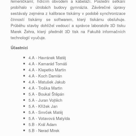
řemeničkami, řídícím obvodem a kabeláží. Poslední setkání
probíhalo v útrobách budovy gymnázia. Závěrečné úpravy
sestávaly zejména z kalibrace tiskárny v podobě synchronizace
činností tiskárny se softwarem, který tiskárnu obsluhuje.
Průběhu stavby dohlížel vedoucí a správce laboratoře 3D tisku
Marek Žehra, který předmět 3D tisk na Fakultě informačních
technologií vyučuje.
Účastníci
4.A - Havránek Matěj
4.A - Kamarád Tomáš
4.A - Klepetko Martin
4.A - Koch Damián
4.A - Matušek Jakub
4.A - Troška Martin
5.A - Boukal Štěpán
5.A - Juran Vojtěch
5.A - Křížek Jan
5.A - Smrček Matěj
5.A - Votavová Matylda
5.B - Král Adam
5.B - Nerad Mirek