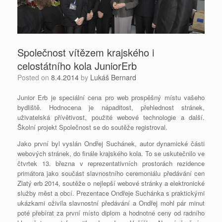
Společnost vítězem krajského i
celostátního kola JuniorErb
Posted on
8.4.2014
by
Lukáš Bernard
Junior Erb je speciální cena pro web prospěšný místu vašeho
bydliště. Hodnocena je nápaditost, přehlednost stránek,
uživatelská přívětivost, použité webové technologie a další.
Školní projekt Společnost se do soutěže registroval.
Jako první byl vyslán Ondřej Suchánek, autor dynamické části
webových stránek, do finále krajského kola. To se uskutečnilo ve
čtvrtek 13. března v reprezentativních prostorách rezidence
primátora jako součást slavnostního ceremoniálu předávání cen
Zlatý erb 2014, soutěže o nejlepší webové stránky a elektronické
služby měst a obcí. Prezentace Ondřeje Suchánka s praktickými
ukázkami oživila slavnostní předávání a Ondřej mohl pár minut
poté přebírat za první místo diplom a hodnotné ceny od radního