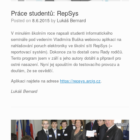
Práce studentů: RepSys
Posted on
8.6.2015
by
Lukáš Bernard
V minulém školním roce napsali studenti informatického
semináře pod vedením Vladimíra Buška webovou aplikaci na
nahlašování poruch elektroniky ve školní síti RepSys (=
reportovací systém). Dokonce za to dostali cenu Rady rodičů.
Tento program jsem v září s jeho autory dotáhl a připravil pro
ostré nasazení. Nyní jej spouštím do testovacího provozu a
doufám, že se osvědčí.
Aplikaci najdete na adrese
https://repsys.arcig.cz
.
Lukáš Bernard