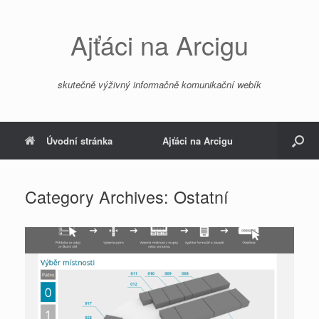
Skip
to
content
Ajťáci na Arcigu
skutečně výživný informačně komunikační webík
Úvodní stránka
Ajťáci na Arcigu
Category Archives:
Ostatní