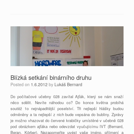
Blízká setkání binárního druhu
Posted on
1.6.2012
by
Lukáš Bernard
Do počítačové učebny 028 zavítal Ajťák, který se nám snaží
něco sdělit. Nevíte náhodou co? Do konce května probíhá
soutěž 1o nejnápaditější poselství. Tři nejlepší hlášky budou
odměněny a ta nejlepší z nich bude vepsána do bubliny. Zprávy
je možno vhazovat do červené krabičky umístěné v učebně 028
pod obrázkem ajťáka nebo odevzdat vyučujícímu IVT (Bernard,
Beran, Körber). Nezapomeňte uvést vaše jméno, příjmení a